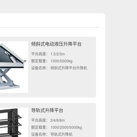
倾斜式电动液压升降平台
平台高度： 1.5/2/3m
额定载重： 1000/5000kg
设备名称： 倾斜式升降平台升降机
导轨式升降平台
平台高度： 2/4/6/8m
额定载重： 1000/2000/5000kg
设备名称： 导轨式升降机