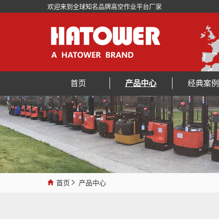
欢迎来到全球知名品牌高空作业平台厂家
首页
产品中心
经典案例
首页
产品中心