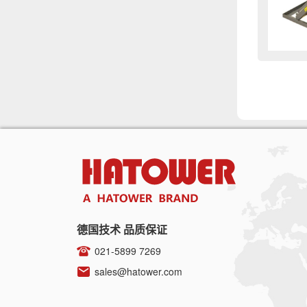
德国技术 品质保证
021-5899 7269
sales@hatower.com