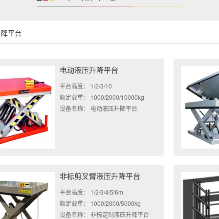
升降平台
电动液压升降平台
平台高度： 1/2/3/10
额定载重： 1000/2000/10000kg
设备名称： 电动液压升降平台
非标剪叉臂液压升降平台
平台高度： 1/2/3/4/5/6m
额定载重： 1000/2000/5000kg
设备名称： 非标定制液压升降平台