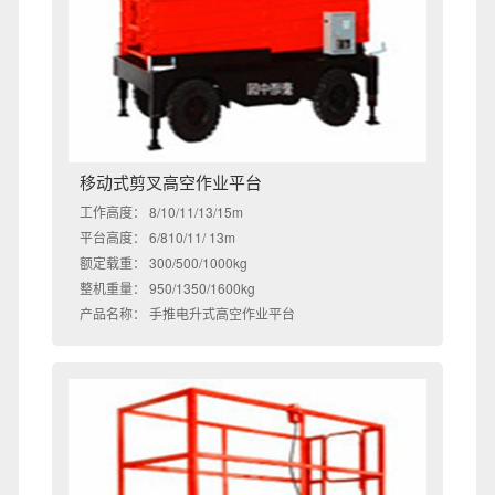
移动式剪叉高空作业平台
工作高度： 8/10/11/13/15m
平台高度： 6/810/11/ 13m
额定载重： 300/500/1000kg
整机重量： 950/1350/1600kg
产品名称： 手推电升式高空作业平台