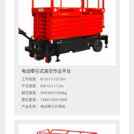
电动牵引式高空作业平台
工作高度： 8/10/11/13/15m
平台高度： 6/8/10/11/13m
额定载重： 300/500/1000kg
整机重量： 1380/1500/1900
产品名称： 电动牵引升降机