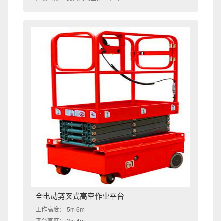
全电动剪叉式高空作业平台
工作高度： 5m 6m
平台高度： 3m 4m