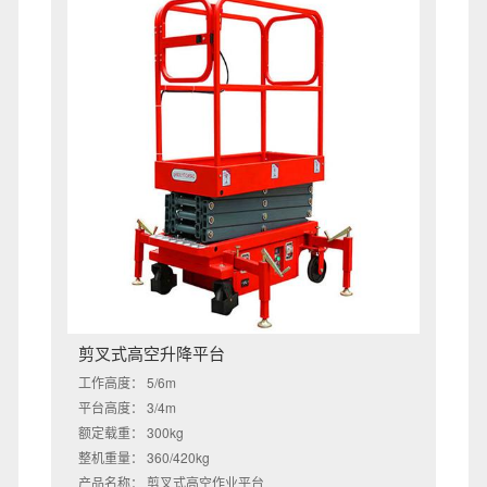
剪叉式高空升降平台
工作高度： 5/6m
平台高度： 3/4m
额定载重： 300kg
整机重量： 360/420kg
产品名称： 剪叉式高空作业平台