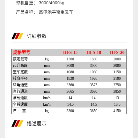
整机自重： 3000/4000kg
产品名称： 蓄电池平衡重叉车
详细参数
规格型号
HFS-15
HFS-18
HFS-20
HF
额定载荷
kg
1500
1800
2000
起升高度
mm
3000
3000
3000
整车宽度
mm
1080
1080
1150
转弯半径
mm
1920
1920
2100
转角
通道
mm
3560
3575
3750
直行
通道
mm
3665
3680
3850
满载
速度
km/h
14
14
13
空载
速度
km/h
14.5
14.5
13.5
自 重
kg
3300
3650
4150
描述展示