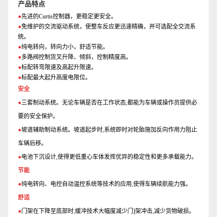
产品特点
●
先进的Curtis控制器，更稳定更安全。
●
免维护的交流驱动系统，使整车反应更迅速精确，并可选配全交流系
统。
●
纯电转向，转向力小，舒适节能。
●
多路阀控制货叉升降、倾斜，控制精度高。
●
标配转弯限速及高起升限速。
●
标配最大起升高度电限位。
安全
●
三套制动系统。无论车辆是否在工作状态,都能为车辆或操作员提供必
要的安全保护。
●
坡道辅助制动系统。坡道起步时,系统即时对轮胎施加反向作用力阻止
车辆后移。
●
电池下沉设计,使得更低重心车体发挥优异的稳定性和更多承载能力。
节能
●
纯电转向、电控自动温控系统等技术的应用,使得车辆续航能力强。
舒适
●
门架在下降至底部时,缓冲技术大幅度减少门]架冲击,减少货物破损。