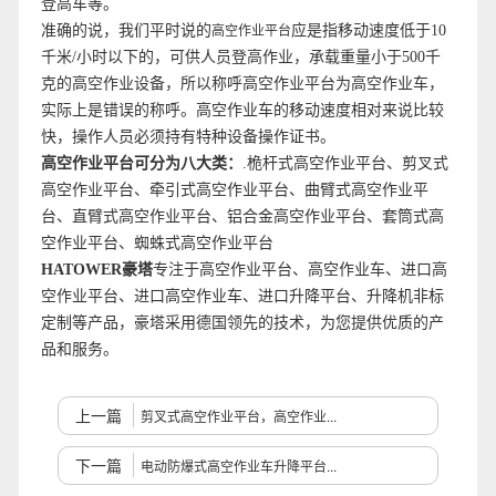
登高车等。
准确的说，我们平时说的
应是指移动速度低于10
高空作业平台
千米/小时以下的，可供人员登高作业，承载重量小于500千
克的高空作业设备，所以称呼高空作业平台为高空作业车，
实际上是错误的称呼。高空作业车的移动速度相对来说比较
快，操作人员必须持有特种设备操作证书。
高空作业平台可分为八大类：
.桅杆式高空作业平台、剪叉式
高空作业平台、牵引式高空作业平台、曲臂式高空作业平
台、直臂式高空作业平台、铝合金高空作业平台、套筒式高
空作业平台、蜘蛛式高空作业平台
HATOWER豪塔
专注于高空作业平台、高空作业车、进口高
空作业平台、进口高空作业车、进口升降平台、升降机非标
定制等产品，豪塔采用德国领先的技术，为您提供优质的产
品和服务。
上一篇
剪叉式高空作业平台，高空作业...
下一篇
电动防爆式高空作业车升降平台...